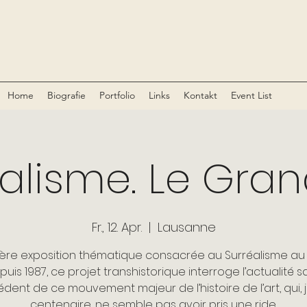
Home
Biografie
Portfolio
Links
Kontakt
Event List
alisme. Le Gra
Fr., 12. Apr.
  |  
Lausanne
ère exposition thématique consacrée au Surréalisme a
puis 1987, ce projet transhistorique interroge l’actualité s
dent de ce mouvement majeur de l’histoire de l’art, qui,
centenaire, ne semble pas avoir pris une ride.