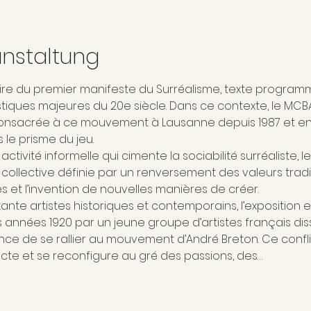
anstaltung
re du premier manifeste du Surréalisme, texte program
istiques majeures du 20e siècle. Dans ce contexte, le MCB
onsacrée à ce mouvement à Lausanne depuis 1987 et en in
 le prisme du jeu.
vité informelle qui cimente la sociabilité surréaliste, le je
ollective définie par un renversement des valeurs traditi
 et l’invention de nouvelles manières de créer.
nte artistes historiques et contemporains, l’exposition 
s années 1920 par un jeune groupe d’artistes français dis
ce de se rallier au mouvement d’André Breton. Ce confl
cte et se reconfigure au gré des passions, des…