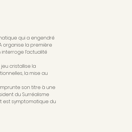
matique qui a engendré 
A organise la première 
terroge l’actualité 
u cristallise la 
onnelles, la mise au 
emprunte son titre à une 
sident du Surréalisme 
it est symptomatique du 