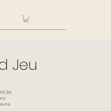
nd Jeu
u MCBA
ans
 jeune