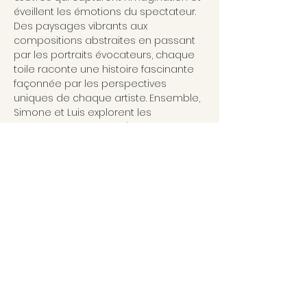
éveillent les émotions du spectateur. 
Des paysages vibrants aux 
compositions abstraites en passant 
par les portraits évocateurs, chaque 
toile raconte une histoire fascinante 
façonnée par les perspectives 
uniques de chaque artiste. Ensemble, 
Simone et Luis explorent les 
possibilités infinies de l'art, 
repoussant les frontières de la 
créativité et partageant leur vision du 
monde à travers la couleur, la texture 
et le mouvement.
Diese Veranstaltung teilen